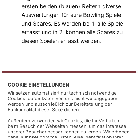
ersten beiden (blauen) Reitern diverse
Auswertungen für eure Bowling Spiele
und Spares. Es werden bei 1. alle Spiele
erfasst und in 2. können alle Spares zu
diesen Spielen erfasst werden.
Alpenbowling
COOKIE EINSTELLUNGEN
Wir setzen automatisiert nur technisch notwendige
Kontakt
Cookies, deren Daten von uns nicht weitergegeben
werden und ausschließlich zur Bereitstellung der
Impressum
Funktionalität dieser Seite dienen.
Außerdem verwenden wir Cookies, die Ihr Verhalten
Alpenbowling
beim Besuch der Webseiten messen, um das Interesse
unserer Besucher besser kennen zu lernen. Wir erheben
Inh. Helmut Hölzl
dabei nur pseudonyme Daten, eine Identifikation Ihrer