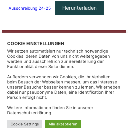
Herunterladen
Ausschreibung 24-25
Alpenbowling
COOKIE EINSTELLUNGEN
Wir setzen automatisiert nur technisch notwendige
Kontakt
Cookies, deren Daten von uns nicht weitergegeben
werden und ausschließlich zur Bereitstellung der
Impressum
Funktionalität dieser Seite dienen.
Außerdem verwenden wir Cookies, die Ihr Verhalten
Alpenbowling
beim Besuch der Webseiten messen, um das Interesse
unserer Besucher besser kennen zu lernen. Wir erheben
Inh. Helmut Hölzl
dabei nur pseudonyme Daten, eine Identifikation Ihrer
Bahnhofplatz 2
Person erfolgt nicht.
83471 Berchtesgaden
Weitere Informationen finden Sie in unserer
USt-ID: DE203046907
Datenschutzerklärung.
Cookie Settings
Alle akzeptieren
Datenschutzerklärung