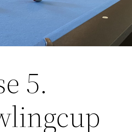
e 5.
wlingcup